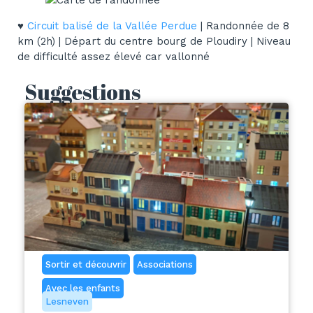
♥
Circuit balisé de la Vallée Perdue
| Randonnée de 8
km (2h) | Départ du centre bourg de Ploudiry | Niveau
de difficulté assez élevé car vallonné
Suggestions
Sortir et découvrir
Associations
Avec les enfants
Lesneven