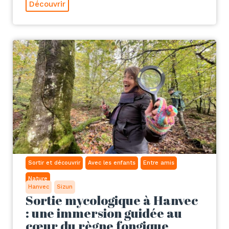
Découvrir
Sortir et découvrir
Avec les enfants
Entre amis
Nature
Hanvec
Sizun
Sortie mycologique à Hanvec
: une immersion guidée au
cœur du règne fongique