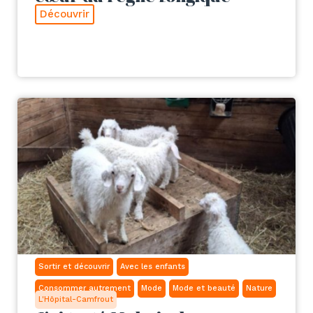
Découvrir
Sortir et découvrir
Avec les enfants
Consommer autrement
Mode
Mode et beauté
Nature
L'Hôpital-Camfrout