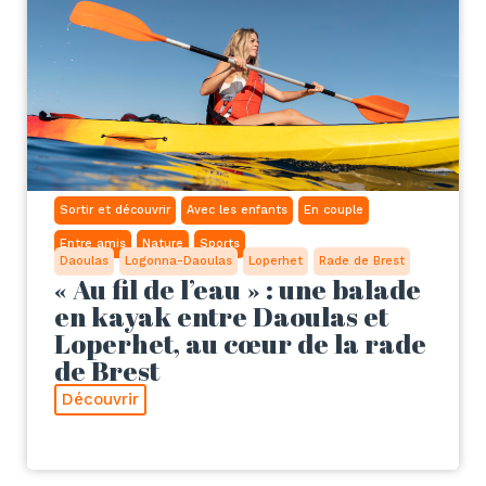
Sortir et découvrir
Avec les enfants
En couple
Entre amis
Nature
Sports
Daoulas
Logonna-Daoulas
Loperhet
Rade de Brest
« Au fil de l’eau » : une balade
en kayak entre Daoulas et
Loperhet, au cœur de la rade
de Brest
Découvrir