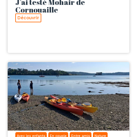
J’ai testé Mohair de
Cornouaille
Découvrir
Avec les enfants
En couple
Entre amis
Nature