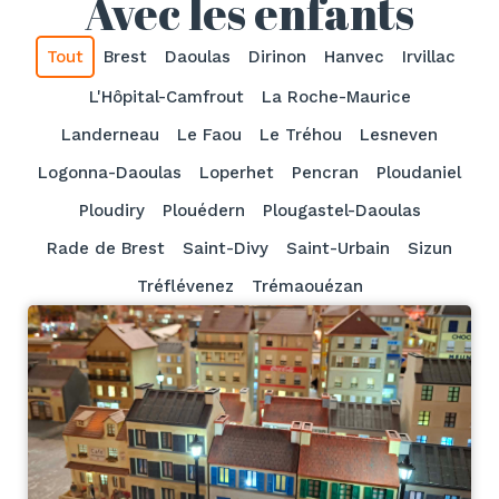
Avec les enfants
Tout
Brest
Daoulas
Dirinon
Hanvec
Irvillac
L'Hôpital-Camfrout
La Roche-Maurice
Landerneau
Le Faou
Le Tréhou
Lesneven
Logonna-Daoulas
Loperhet
Pencran
Ploudaniel
Ploudiry
Plouédern
Plougastel-Daoulas
Rade de Brest
Saint-Divy
Saint-Urbain
Sizun
Tréflévenez
Trémaouézan