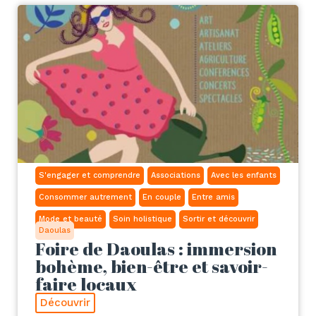
S'engager et comprendre
Associations
Avec les enfants
Consommer autrement
En couple
Entre amis
Mode et beauté
Soin holistique
Sortir et découvrir
Daoulas
Foire de Daoulas : immersion
bohème, bien-être et savoir-
faire locaux
Découvrir