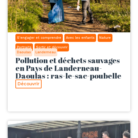
S'engager et comprendre
Avec les enfants
Nature
Portraits
Sortir et découvrir
Daoulas
Landerneau
Pollution et déchets sauvages
en Pays de Landerneau-
Daoulas : ras-le-sac-poubelle
Découvrir