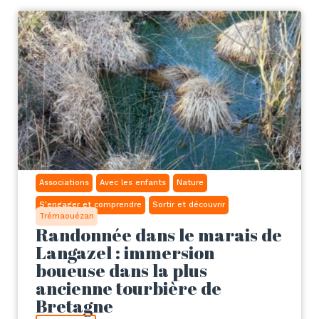
Associations
Avec les enfants
Nature
S'engager et comprendre
Sortir et découvrir
Trémaouézan
Randonnée dans le marais de
Langazel : immersion
boueuse dans la plus
ancienne tourbière de
Bretagne